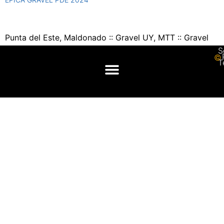
Punta del Este, Maldonado :: Gravel UY, MTT :: Gravel
S
© 
T