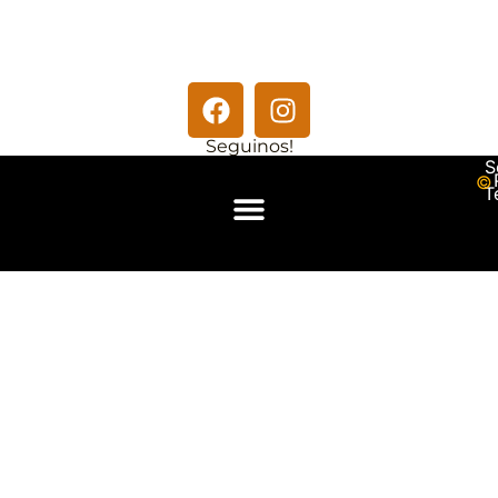
Seguinos!
S
© 
T