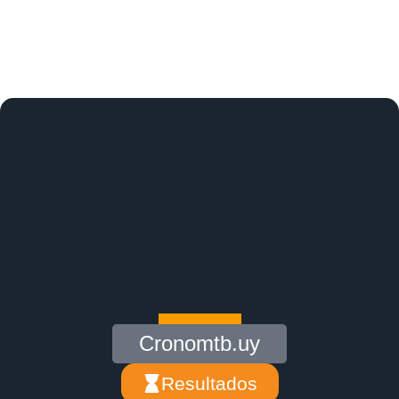
Cronomtb.uy
Resultados