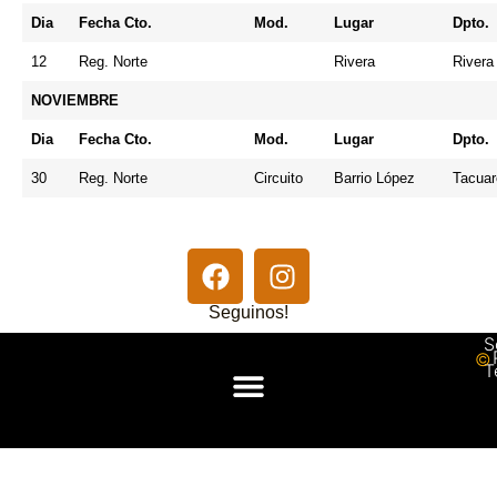
Dia
Fecha Cto.
Mod.
Lugar
Dpto.
12
Reg. Norte
Rivera
Rivera
NOVIEMBRE
Dia
Fecha Cto.
Mod.
Lugar
Dpto.
30
Reg. Norte
Circuito
Barrio López
Tacua
Seguinos!
S
© 
T