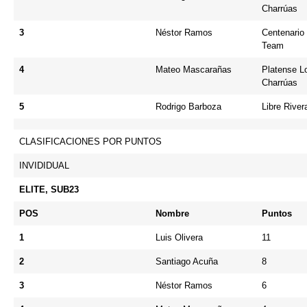
Charrúas
3
Néstor Ramos
Centenario
Team
4
Mateo Mascarañas
Platense L
Charrúas
5
Rodrigo Barboza
Libre River
CLASIFICACIONES POR PUNTOS
INVIDIDUAL
ELITE, SUB23
POS
Nombre
Puntos
1
Luis Olivera
11
2
Santiago Acuña
8
3
Néstor Ramos
6