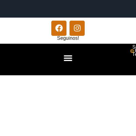
Seguinos!
S
© 
T