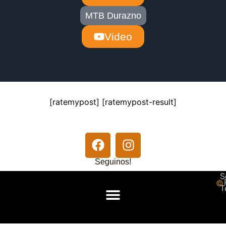
MTB Durazno
Video
[ratemypost] [ratemypost-result]
Seguinos!
S
© 
T